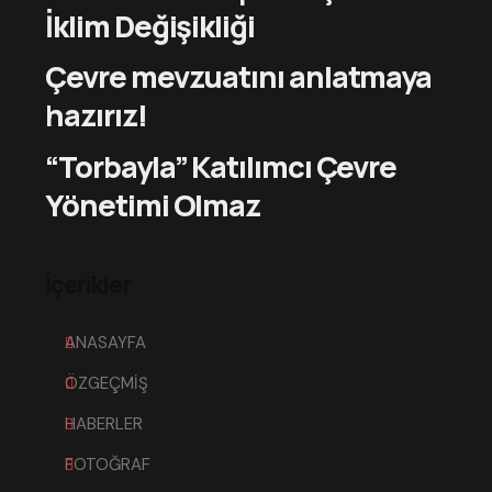
İklim Değişikliği
Çevre mevzuatını anlatmaya
hazırız!
“Torbayla” Katılımcı Çevre
Yönetimi Olmaz
İçerikler
ANASAYFA
ÖZGEÇMİŞ
HABERLER
FOTOĞRAF