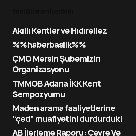
Yeni Eklenen İçerikler
Akıllı Kentler ve Hıdırellez
%%haberbaslik%%
ÇMO Mersin Şubemizin
Organizasyonu
TMMOB Adana İKK Kent
Sempozyumu
Maden arama faaliyetlerine
“çed” muafiyetini durdurduk!
AB İlerleme Raporu: Çevre Ve