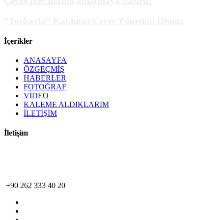
Çevre mevzuatını anlatmaya hazırız!
“Torbayla” Katılımcı Çevre Yönetimi Olmaz
İçerikler
ANASAYFA
ÖZGEÇMİŞ
HABERLER
FOTOĞRAF
VİDEO
KALEME ALDIKLARIM
İLETİŞİM
İletişim
baranbozoglu@gmail.com
+90 530 246 46 54
+90 262 333 40 20