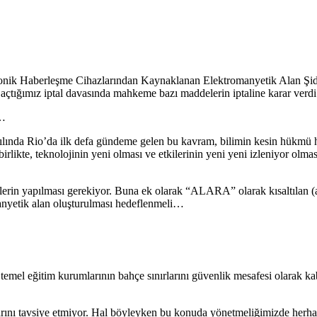
onik Haberleşme Cihazlarından Kaynaklanan Elektromanyetik Alan Şidde
tığımız iptal davasında mahkeme bazı maddelerin iptaline karar verdi
r…
yılında Rio’da ilk defa gündeme gelen bu kavram, bilimin kesin hükmü h
birlikte, teknolojinin yeni olması ve etkilerinin yeni yeni izleniyor ol
lerin yapılması gerekiyor. Buna ek olarak “ALARA” olarak kısaltılan 
nyetik alan oluşturulması hedeflenmeli…
 temel eğitim kurumlarının bahçe sınırlarını güvenlik mesafesi olarak 
nı tavsiye etmiyor. Hal böyleyken bu konuda yönetmeliğimizde herhangi