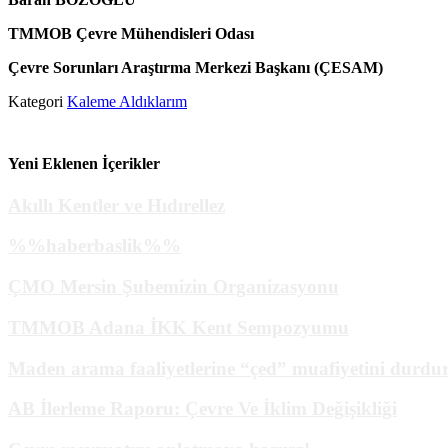
TMMOB Çevre Mühendisleri Odası
Çevre Sorunları Araştırma Merkezi Başkanı (ÇESAM)
Kategori
Kaleme Aldıklarım
Yeni Eklenen İçerikler
Akıllı Kentler ve Hıdırellez
%%haberbaslik%%
ÇMO Mersin Şubemizin Organizasyonu
TMMOB Adana İKK Kent Sempozyumu
Maden arama faaliyetlerine “çed” muafiyetini durdu
AB İlerleme Raporu: Çevre Ve İklim Değişikliği