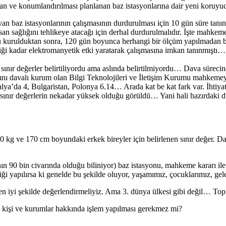
lan ve konumlandırılması planlanan baz istasyonlarına dair yeni koruyu
baz istasyonlarının çalışmasının durdurulması için 10 gün süre tanın
an sağlığını tehlikeye atacağı için derhal durdurulmalıdır. İşte mahke
kurulduktan sonra, 120 gün boyunca herhangi bir ölçüm yapılmadan baz
iği kadar elektromanyetik etki yaratarak çalışmasına imkan tanınmıştı…
ınır değerler belirtiliyordu ama aslında belirtilmiyordu… Dava sürec
dığını davalı kurum olan Bilgi Teknolojileri ve İletişim Kurumu mahkem
İtalya’da 4, Bulgaristan, Polonya 6.14… Arada kat be kat fark var. İht
ınır değerlerin nekadar yüksek olduğu görüldü… Yani hali hazırdaki d
 70 kg ve 170 cm boyundaki erkek bireyler için belirlenen sınır değer. D
nın 90 bin civarında olduğu biliniyor) baz istasyonu, mahkeme kararı i
 yapılırsa ki genelde bu şekilde oluyor, yaşamımız, çocuklarımız, gelec
 en iyi şekilde değerlendirmeliyiz. Ama 3. dünya ülkesi gibi değil… Top
an kişi ve kurumlar hakkında işlem yapılması gerekmez mi?