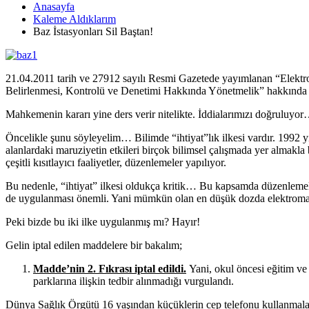
Anasayfa
Kaleme Aldıklarım
Baz İstasyonları Sil Baştan!
21.04.2011 tarih ve 27912 sayılı Resmi Gazetede yayımlanan “Elektr
Belirlenmesi, Kontrolü ve Denetimi Hakkında Yönetmelik” hakkında aç
Mahkemenin kararı yine ders verir nitelikte. İddialarımızı doğruluyo
Öncelikle şunu söyleyelim… Bilimde “ihtiyat”lık ilkesi vardır. 1992 
alanlardaki maruziyetin etkileri birçok bilimsel çalışmada yer almakla 
çeşitli kısıtlayıcı faaliyetler, düzenlemeler yapılıyor.
Bu nedenle, “ihtiyat” ilkesi oldukça kritik… Bu kapsamda düzenleme
de uygulanması önemli. Yani mümkün olan en düşük dozda elektroma
Peki bizde bu iki ilke uygulanmış mı? Hayır!
Gelin iptal edilen maddelere bir bakalım;
Madde’nin 2. Fıkrası iptal edildi.
Yani, okul öncesi eğitim ve
parklarına ilişkin tedbir alınmadığı vurgulandı.
Dünya Sağlık Örgütü 16 yaşından küçüklerin cep telefonu kullanmaları