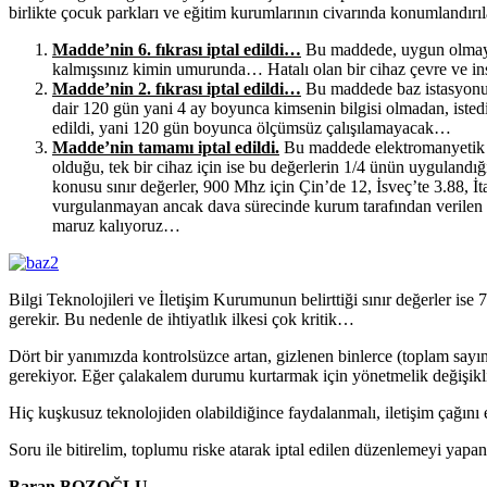
birlikte çocuk parkları ve eğitim kurumlarının civarında konumlandırı
Madde’nin 6. fıkrası iptal edildi…
Bu maddede, uygun olmayan 
kalmışsınız kimin umurunda… Hatalı olan bir cihaz çevre ve ins
Madde’nin 2. fıkrası iptal edildi…
Bu maddede baz istasyonu 
dair 120 gün yani 4 ay boyunca kimsenin bilgisi olmadan, isted
edildi, yani 120 gün boyunca ölçümsüz çalışılamayacak…
Madde’nin tamamı iptal edildi.
Bu maddede elektromanyetik s
olduğu, tek bir cihaz için ise bu değerlerin 1/4 ünün uygulan
konusu sınır değerler, 900 Mhz için Çin’de 12, İsveç’te 3.88, 
vurgulanmayan ancak dava sürecinde kurum tarafından verilen s
maruz kalıyoruz…
Bilgi Teknolojileri ve İletişim Kurumunun belirttiği sınır değerler ise
gerekir. Bu nedenle de ihtiyatlık ilkesi çok kritik…
Dört bir yanımızda kontrolsüzce artan, gizlenen binlerce (toplam sayı
gerekiyor. Eğer çalakalem durumu kurtarmak için yönetmelik değişikliği
Hiç kuşkusuz teknolojiden olabildiğince faydalanmalı, iletişim çağını
Soru ile bitirelim, toplumu riske atarak iptal edilen düzenlemeyi yap
Baran BOZOĞLU