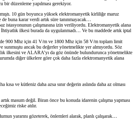
cu bir düzenleme yapılması gerekiyor.
mıştı. 10 gün boyunca yüksek elektromanyetik kirliliğe maruz
me de buna karar verdi artık süre tanınmayacak…
 istasyonunun çalışmasına izin veriliyordu. Elektromanyetik alana
 İhtiyatlık ilkesi burada da uygulanmadı… Ve bu maddede artık iptal
inde 900 Mhz için 41 V/m ve 1800 Mhz için 58 V/m toplam limit
eye sunmuştu ancak bu değerler yönetmelikte yer almıyordu. Söz
iyatlık ilkesini ve ALARA’yı da göz önünde bulundurunca yönetmelikte
urumda diğer ülkelere göre çok daha fazla elektromanyetik alana
aha kısa ve kütleniz daha azsa sınır değerin aslında daha az olması
le artık masum değil. Biran önce bu konuda idarenin çalışma yapması
eğimiz riske atılır.
lumun yararını gözeterek, önlemleri alarak, planlı çalışarak…