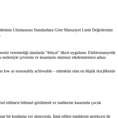
tinin Uluslararası Standartlara Göre Maruziyet Limit Değerlerinin
.
enüz veremediği alanlarda “ihtiyat” ilkesi uygulanır. Elektromanyetik
ması nedeniyle çevrenin ve insanların olumsuz etkilenmemesi adına
(as low as reasonably achiveable – mümkün olan en düşük doz)ilkenin
kabul edilmesi bilimsel görülmedi ve mahkeme kararında çocuk
 bir kısıtlama yer almıyordu. İptal edilen maddenin gerekçesi ile