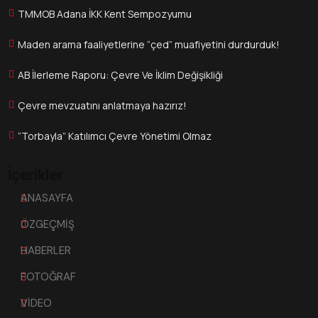
TMMOB Adana İKK Kent Sempozyumu
Maden arama faaliyetlerine “çed” muafiyetini durdurduk!
AB İlerleme Raporu: Çevre Ve İklim Değişikliği
Çevre mevzuatını anlatmaya hazırız!
“Torbayla” Katılımcı Çevre Yönetimi Olmaz
İçerikler
ANASAYFA
ÖZGEÇMİŞ
HABERLER
FOTOĞRAF
VİDEO