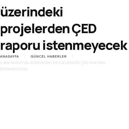
üzerindeki
projelerden ÇED
raporu istenmeyecek
ANASAYFA
GÜNCEL HABERLER
2 BIN KONUTUN ÜZERINDEKI PROJELERDEN ÇED RAPORU
ISTENMEYECEK