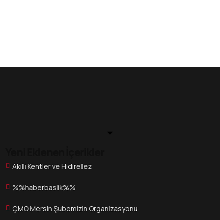
Yeni Eklenen İçerikler
Akıllı Kentler ve Hıdırellez
%%haberbaslik%%
ÇMO Mersin Şubemizin Organizasyonu