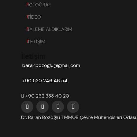
FOTOĞRAF
VİDEO
KALEME ALDIKLARIM
İLETİŞİM
İletişim
baranbozoglu@gmail.com
+90 530 246 46 54
+90 262 333 40 20
Dr. Baran Bozoğlu TMMOB Çevre Mühendisleri Odası G