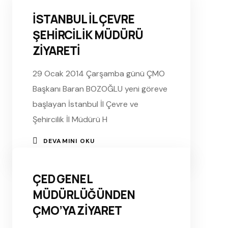
İSTANBUL İL ÇEVRE
ŞEHİRCİLİK MÜDÜRÜ
ZİYARETİ
29 Ocak 2014 Çarşamba günü ÇMO
Başkanı Baran BOZOĞLU yeni göreve
başlayan İstanbul İl Çevre ve
Şehircilik İl Müdürü H
DEVAMINI OKU
ÇED GENEL
MÜDÜRLÜĞÜNDEN
ÇMO’YA ZİYARET