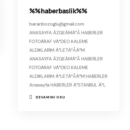
%%haberbaslik%%
baranbozoglu@gmail.com
ANASAYFA ÃZGEÃMÄ°Å HABERLER
FOTOÄRAF VÄ°DEO KALEME
ALDIKLARIM Ä°LETÄ°ÅÄ°M
ANASAYFA ÃZGEÃMÄ°Å HABERLER
FOTOÄRAF VÄ°DEO KALEME
ALDIKLARIM Ä°LETÄ°ÅÄ°M HABERLER
Anasayfa HABERLER Ä°STANBUL Ä°L
DEVAMINI OKU