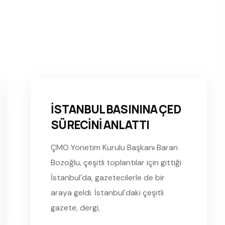
İSTANBUL BASININA ÇED
SÜRECİNİ ANLATTI
ÇMO Yönetim Kurulu Başkanı Baran
Bozoğlu, çeşitli toplantılar için gittiği
İstanbul`da, gazetecilerle de bir
araya geldi. İstanbul`daki çeşitli
gazete, dergi,