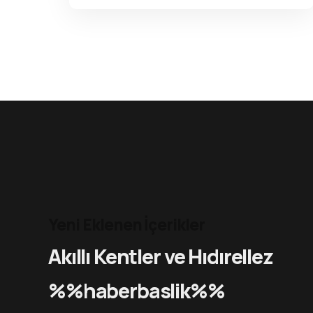
Yeni Eklenen İçerikler
Akıllı Kentler ve Hıdırellez
%%haberbaslik%%