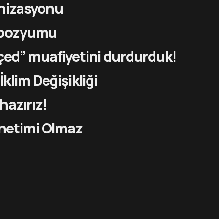
nizasyonu
mpozyumu
çed” muafiyetini durdurduk!
klim Değişikliği
hazırız!
önetimi Olmaz