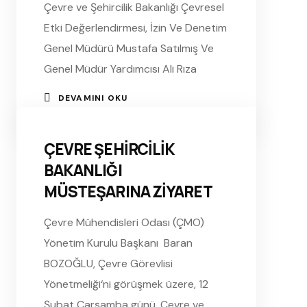
Çevre ve Şehircilik Bakanlığı Çevresel
Etki Değerlendirmesi, İzin Ve Denetim
Genel Müdürü Mustafa Satılmış Ve
Genel Müdür Yardımcısı Ali Rıza
DEVAMINI OKU
ÇEVRE ŞEHİRCİLİK
BAKANLIĞI
MÜSTEŞARINA ZİYARET
Çevre Mühendisleri Odası (ÇMO)
Yönetim Kurulu Başkanı Baran
BOZOĞLU, Çevre Görevlisi
Yönetmeliği‘ni görüşmek üzere, 12
Şubat Çarşamba günü, Çevre ve