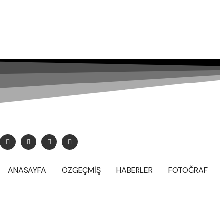
baranbozoglu@gmail.com
ANASAYFA
ÖZGEÇMİŞ
HABERLER
FOTOĞRAF