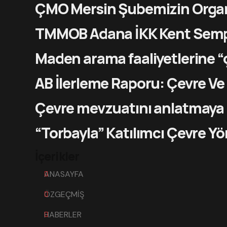
ÇMO Mersin Şubemizin Orga
TMMOB Adana İKK Kent Se
Maden arama faaliyetlerine “
AB İlerleme Raporu: Çevre Ve İ
Çevre mevzuatını anlatmaya 
“Torbayla” Katılımcı Çevre Y
İçerikler
ANASAYFA
ÖZGEÇMİŞ
HABERLER