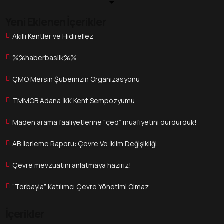
Yeni Eklenen İçerikler
Akıllı Kentler ve Hıdırellez
%%haberbaslik%%
ÇMO Mersin Şubemizin Organizasyonu
TMMOB Adana İKK Kent Sempozyumu
Maden arama faaliyetlerine “çed” muafiyetini durdurduk!
AB İlerleme Raporu: Çevre Ve İklim Değişikliği
Çevre mevzuatını anlatmaya hazırız!
“Torbayla” Katılımcı Çevre Yönetimi Olmaz
İçerikler