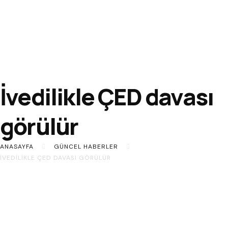
İvedilikle ÇED davası
görülür
ANASAYFA
GÜNCEL HABERLER
İVEDILIKLE ÇED DAVASI GÖRÜLÜR