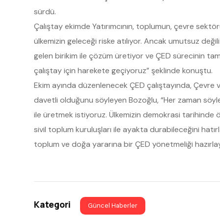
sürdü.
Çalıştay ekimde Yatırımcının, toplumun, çevre sektö
ülkemizin geleceği riske atılıyor. Ancak umutsuz değ
gelen birikim ile çözüm üretiyor ve ÇED sürecinin ta
çalıştay için harekete geçiyoruz” şeklinde konuştu.
Ekim ayında düzenlenecek ÇED çalıştayında, Çevre ve Şe
davetli olduğunu söyleyen Bozoğlu, “Her zaman söyle
ile üretmek istiyoruz. Ülkemizin demokrasi tarihinde
sivil toplum kuruluşları ile ayakta durabileceğini hat
toplum ve doğa yararına bir ÇED yönetmeliği hazırl
Kategori
Güncel Haberler