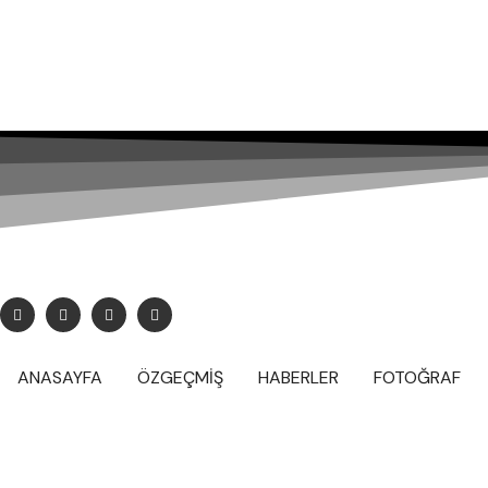
baranbozoglu@gmail.com
ANASAYFA
ÖZGEÇMİŞ
HABERLER
FOTOĞRAF