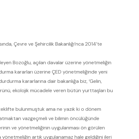
da, Çevre ve Şehircilik Bakanlığı’nca 2014’te
leyen Bozoğlu, açılan davalar üzerine yönetmeliğin
rdurma kararları üzerine ÇED yönetmeliğinde yeni
urdurma kararlarına dair bakanlığa biz, ‘Gelin,
rünü, ekolojik mücadele veren bütün yurttaşları bu
 teklifte bulunmuştuk ama ne yazık ki o dönem
ra atmaktan vazgeçmeli ve bilimin öncülüğünde
erinin ve yönetmeliğinin uygulanması ön görülen
önetmeliğin artık uygulanamaz hale geldiğini ileri