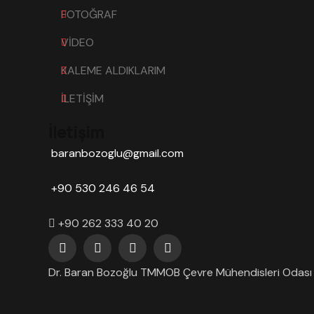
FOTOĞRAF
VİDEO
KALEME ALDIKLARIM
İLETİŞİM
İletişim
baranbozoglu@gmail.com
+90 530 246 46 54
+90 262 333 40 20
Dr. Baran Bozoğlu TMMOB Çevre Mühendisleri Odası G