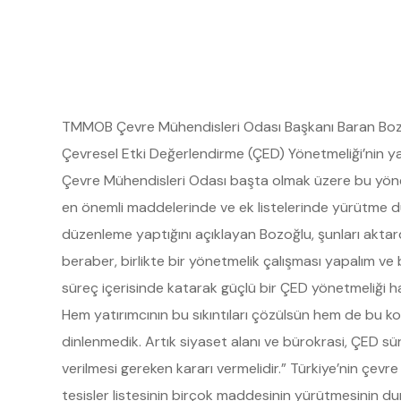
TMMOB Çevre Mühendisleri Odası Başkanı Baran Bozoğl
Çevresel Etki Değerlendirme (ÇED) Yönetmeliği’nin yayı
Çevre Mühendisleri Odası başta olmak üzere bu yönet
en önemli maddelerinde ve ek listelerinde yürütme du
düzenleme yaptığını açıklayan Bozoğlu, şunları aktard
beraber, birlikte bir yönetmelik çalışması yapalım 
süreç içerisinde katarak güçlü bir ÇED yönetmeliği ha
Hem yatırımcının bu sıkıntıları çözülsün hem de bu 
dinlenmedik. Artık siyaset alanı ve bürokrasi, ÇED s
verilmesi gereken kararı vermelidir.” Türkiye’nin çe
tesisler listesinin birçok maddesinin yürütmesinin d