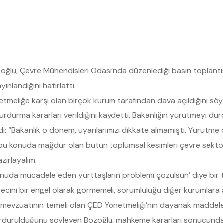
u, Çevre Mühendisleri Odası’nda düzenlediği basın toplantısın
nlandığını hatırlattı.
meliğe karşı olan birçok kurum tarafından dava açıldığını söy
rdurma kararları verildiğini kaydetti. Bakanlığın yürütmeyi du
ı: “Bakanlık o dönem, uyarılarımızı dikkate almamıştı. Yürütme d
ve bu konuda mağdur olan bütün toplumsal kesimleri çevre sektö
zırlayalım.
konuda mücadele eden yurttaşların problemi çözülsün’ diye bir
ürecini bir engel olarak görmemeli, sorumluluğu diğer kurumla
vre mevzuatının temeli olan ÇED Yönetmeliği’nin dayanak maddel
urdurulduğunu söyleyen Bozoğlu, mahkeme kararları sonucunda y