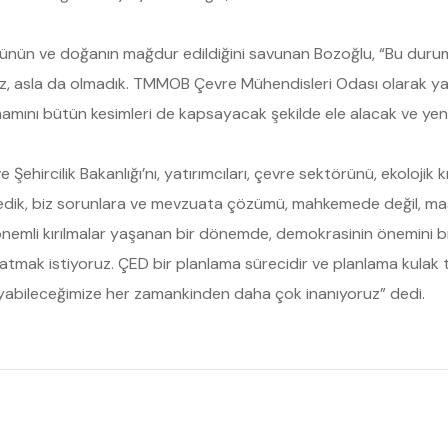
rünün ve doğanın mağdur edildiğini savunan Bozoğlu, “Bu duru
iliz, asla da olmadık. TMMOB Çevre Mühendisleri Odası olarak y
mamını bütün kesimleri de kapsayacak şekilde ele alacak ve yeni
hircilik Bakanlığı’nı, yatırımcıları, çevre sektörünü, ekolojik 
dik, biz sorunlara ve mevzuata çözümü, mahkemede değil, masa 
 önemli kırılmalar yaşanan bir dönemde, demokrasinin önemini b
ırlatmak istiyoruz. ÇED bir planlama sürecidir ve planlama kulak
ayabileceğimize her zamankinden daha çok inanıyoruz” dedi.