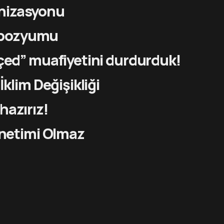
nizasyonu
mpozyumu
çed” muafiyetini durdurduk!
klim Değişikliği
hazırız!
önetimi Olmaz