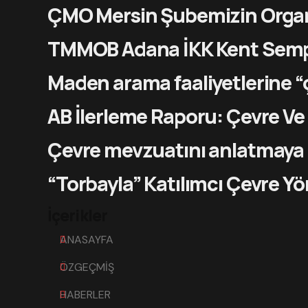
ÇMO Mersin Şubemizin Orga
TMMOB Adana İKK Kent Se
Maden arama faaliyetlerine “
AB İlerleme Raporu: Çevre Ve İ
Çevre mevzuatını anlatmaya 
“Torbayla” Katılımcı Çevre Y
İçerikler
ANASAYFA
ÖZGEÇMİŞ
HABERLER