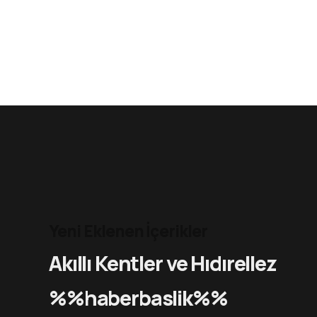
Yeni Eklenen İçerikler
Akıllı Kentler ve Hıdırellez
%%haberbaslik%%